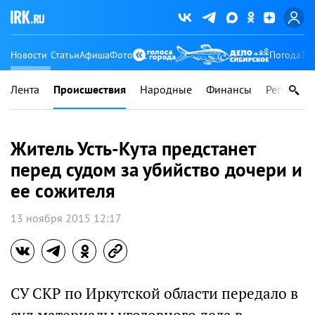
Новости
Статьи
Афиша
Фото
Погода
Ту
Лента
Происшествия
Народные
Финансы
Регионы
Житель Усть-Кута предстанет
перед судом за убийство дочери и
ее сожителя
13 ноября 2015 12:17
СУ СКР по Иркутской области передало в