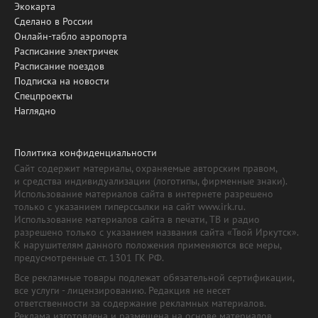
Экокарта
Сделано в России
Онлайн-табло аэропорта
Расписание электричек
Расписание поездов
Подписка на новости
Спецпроекты
Наглядно
Политика конфиденциальности
Сайт содержит материалы, охраняемые авторским правом,
и средства индивидуализации (логотипы, фирменные знаки).
Использование материалов сайта в интернете разрешено
только с указанием гиперссылки на сайт www.irk.ru.
Использование материалов сайта в печати, ТВ и радио
разрешено только с указанием названия сайта «Твой Иркутск».
К нарушителям данного положения применяются все меры,
предусмотренные ст. 1301 ГК РФ.
Все рекламные товары подлежат обязательной сертификации,
все услуги - лицензированию. Редакция не несет
ответственности за содержание рекламных материалов.
Реклама изготовлена и размещена на основе материалов,