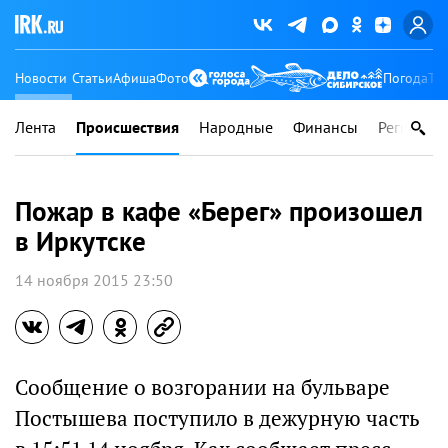
Новости
Статьи
Афиша
Фото
Погода
Ту
Лента
Происшествия
Народные
Финансы
Регионы
Пожар в кафе «Берег» произошел
в Иркутске
14 ноября 2015 23:50
Сообщение о возгорании на бульваре
Постышева поступило в дежурную часть