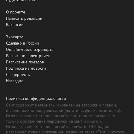
О проекте
Написать редакции
Вакансии
Экокарта
Сделано в России
Онлайн-табло аэропорта
Расписание электричек
Расписание поездов
Подписка на новости
Спецпроекты
Наглядно
Политика конфиденциальности
Сайт содержит материалы, охраняемые авторским правом,
и средства индивидуализации (логотипы, фирменные знаки).
Использование материалов сайта в интернете разрешено
только с указанием гиперссылки на сайт www.irk.ru.
Использование материалов сайта в печати, ТВ и радио
разрешено только с указанием названия сайта «Твой Иркутск».