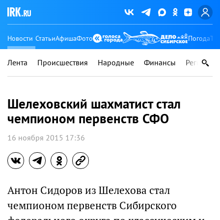
Новости
Статьи
Афиша
Фото
Погода
Ту
Лента
Происшествия
Народные
Финансы
Регионы
Шелеховский шахматист стал
чемпионом первенств СФО
16 ноября 2015 17:36
Антон Сидоров из Шелехова стал
чемпионом первенств Сибирского