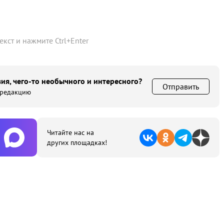
текст и нажмите
Ctrl
+
Enter
ия, чего-то необычного и интересного?
Отправить
 редакцию
Читайте нас на
других площадках!