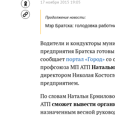
17 ноября 2015 19:05
Продолжение новости:
Мэр Братска: голодовка работн
Водители и кондукторы мун
предприятия Братска готовы 
сообщает
портал «Город»
со 
профсоюза МП АТП
Наталью
директором Николая Костогл
предприятием.
По словам Натальи Ермиловой
АТП
сможет вывести орган
назначенным весной руково