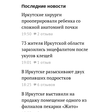
Последние новости
Иркутские хирурги
прооперировали ребенка со
сложной анатомией почки
19:50
2 отзыва
73 жителя Иркутской области
заразились энцефалитом после
укусов клещей
19:01
1 отзыв
В Иркутске разыскивают двух
пропавших подростков
18:25
6 отзывов
В Иркутске выставили на
продажу помещение одного из
филиалов пекарни «Жито»