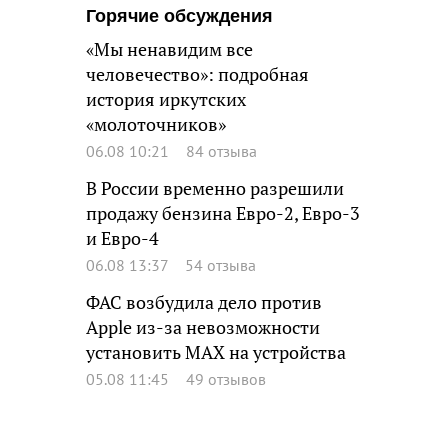
Горячие обсуждения
«Мы ненавидим все
человечество»: подробная
история иркутских
«молоточников»
06.08 10:21
84 отзыва
В России временно разрешили
продажу бензина Евро-2, Евро-3
и Евро-4
06.08 13:37
54 отзыва
ФАС возбудила дело против
Apple из-за невозможности
установить MAX на устройства
05.08 11:45
49 отзывов