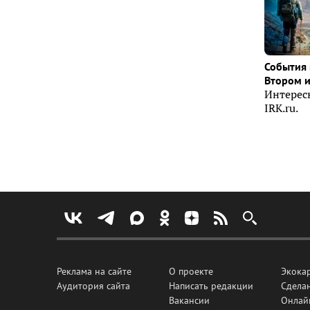
События 
Втором 
Интерес
IRK.ru.
Реклама на сайте
О проекте
Экока
Аудитория сайта
Написать редакции
Сделан
Вакансии
Онлай