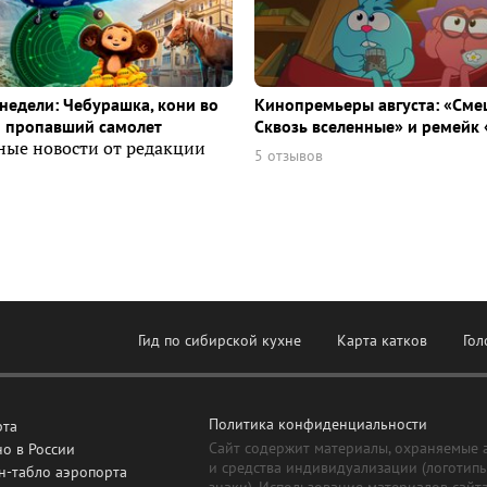
недели: Чебурашка, кони во
Кинопремьеры августа: «Сме
и пропавший самолет
Сквозь вселенные» и ремейк 
ные новости от редакции
5 отзывов
Гид по сибирской кухне
Карта катков
Гол
Политика конфиденциальности
рта
Сайт содержит материалы, охраняемые 
о в России
и средства индивидуализации (логотип
н-табло аэропорта