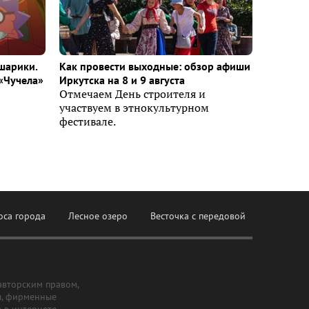
шарики.
Как провести выходные: обзор афиши
«Чучела»
Иркутска на 8 и 9 августа
Отмечаем День строителя и
участвуем в этнокультурном
фестивале.
оса города
Лесное озеро
Весточка с передовой
авторским правом,
ы, фирменные