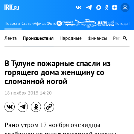
Новости
Статьи
Афиша
Фото
Погода
Ту
Лента
Происшествия
Народные
Финансы
Регионы
В Тулуне пожарные спасли из
горящего дома женщину со
сломанной ногой
18 ноября 2015 14:20
Рано утром 17 ноября очевидцы