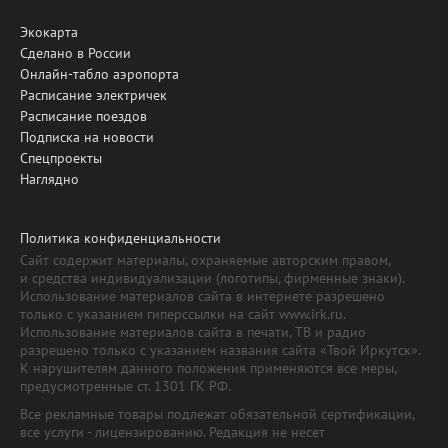
Экокарта
Сделано в России
Онлайн-табло аэропорта
Расписание электричек
Расписание поездов
Подписка на новости
Спецпроекты
Наглядно
Политика конфиденциальности
Сайт содержит материалы, охраняемые авторским правом,
и средства индивидуализации (логотипы, фирменные знаки).
Использование материалов сайта в интернете разрешено
только с указанием гиперссылки на сайт www.irk.ru.
Использование материалов сайта в печати, ТВ и радио
разрешено только с указанием названия сайта «Твой Иркутск».
К нарушителям данного положения применяются все меры,
предусмотренные ст. 1301 ГК РФ.
Все рекламные товары подлежат обязательной сертификации,
все услуги - лицензированию. Редакция не несет