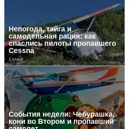
Непогода, тайга и
самодельная рация: как
спаслись пилоты пропавшего
Cessna
1 отзыв
События недели: Чебурашка,
кони во Втором и пропавший
самолет