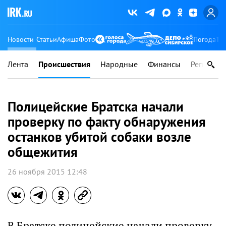
Новости
Статьи
Афиша
Фото
Погода
Ту
Лента
Происшествия
Народные
Финансы
Регионы
Полицейские Братска начали
проверку по факту обнаружения
останков убитой собаки возле
общежития
26 ноября 2015 12:48
В Братске полицейские начали проверку