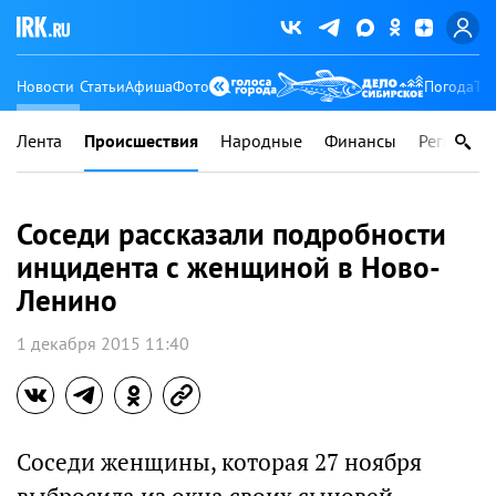
Новости
Статьи
Афиша
Фото
Погода
Ту
Лента
Происшествия
Народные
Финансы
Регионы
Соседи рассказали подробности
инцидента с женщиной в Ново-
Ленино
1 декабря 2015 11:40
Соседи женщины, которая 27 ноября