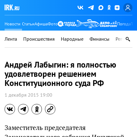
Новости
Статьи
Афиша
Фото
Погода
Ту
Лента
Происшествия
Народные
Финансы
Регионы
Андрей Лабыгин: я полностью
удовлетворен решением
Конституционного суда РФ
1 декабря 2015 19:00
Заместитель председателя