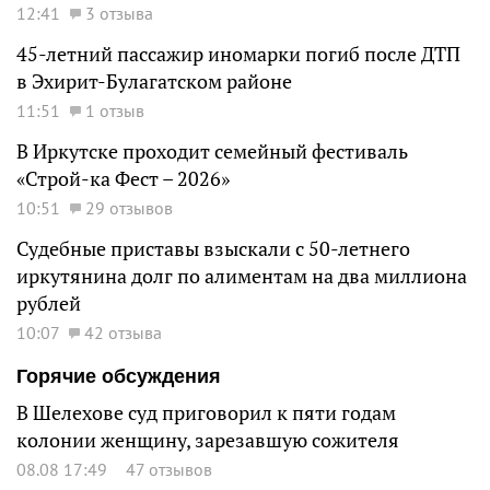
12:41
3 отзыва
45-летний пассажир иномарки погиб после ДТП
в Эхирит-Булагатском районе
11:51
1 отзыв
В Иркутске проходит семейный фестиваль
«Строй-ка Фест – 2026»
10:51
29 отзывов
Судебные приставы взыскали с 50-летнего
иркутянина долг по алиментам на два миллиона
рублей
10:07
42 отзыва
Горячие обсуждения
В Шелехове суд приговорил к пяти годам
колонии женщину, зарезавшую сожителя
08.08 17:49
47 отзывов