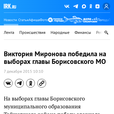
Новости
Статьи
Афиша
Фото
Погода
Ту
Лента
Происшествия
Народные
Финансы
Регионы
Виктория Миронова победила на
выборах главы Борисовского МО
7 декабря 2015 10:10
На выборах главы Борисовского
муниципального образования