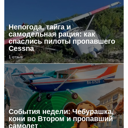
Непогода, тайга и
самодельная рация: как
спаслись пилоты пропавшего
Cessna
1 отзыв
События недели: Чебурашка,
кони во Втором и пропавший
самолет