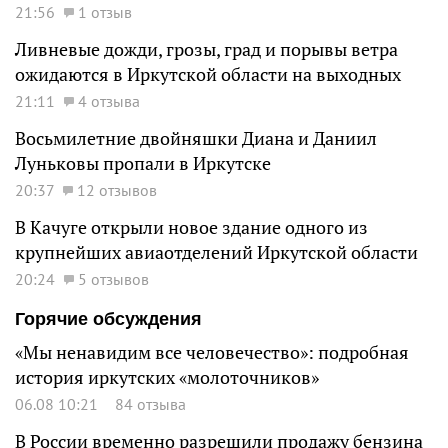
21:56
1 отзыв
Ливневые дожди, грозы, град и порывы ветра
ожидаются в Иркутской области на выходных
21:11
4 отзыва
Восьмилетние двойняшки Диана и Даниил
Луньковы пропали в Иркутске
20:37
12 отзывов
В Качуге открыли новое здание одного из
крупнейших авиаотделений Иркутской области
20:24
5 отзывов
Горячие обсуждения
«Мы ненавидим все человечество»: подробная
история иркутских «молоточников»
06.08 10:21
84 отзыва
В России временно разрешили продажу бензина