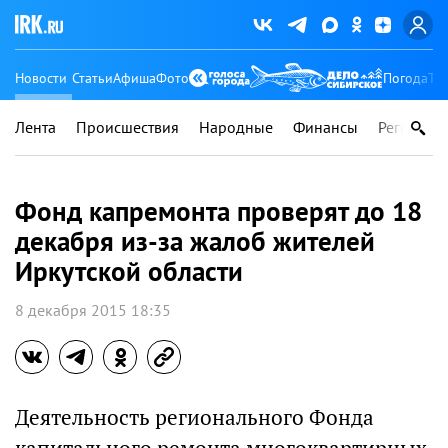
Новости
Статьи
Афиша
Фото
Погода
Ту
Лента
Происшествия
Народные
Финансы
Регионы
Фонд капремонта проверят до 18
декабря из-за жалоб жителей
Иркутской области
8 декабря 2015 18:35
Деятельность регионального Фонда