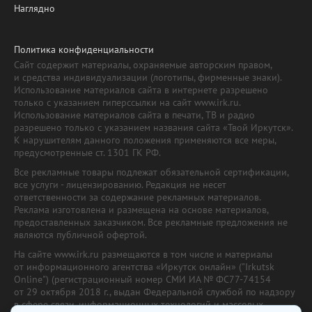
Наглядно
Политика конфиденциальности
Сайт содержит материалы, охраняемые авторским правом,
и средства индивидуализации (логотипы, фирменные знаки).
Использование материалов сайта в интернете разрешено
только с указанием гиперссылки на сайт www.irk.ru.
Использование материалов сайта в печати, ТВ и радио
разрешено только с указанием названия сайта «Твой Иркутск».
К нарушителям данного положения применяются все меры,
предусмотренные ст. 1301 ГК РФ.
Все рекламные товары подлежат обязательной сертификации,
все услуги - лицензированию. Редакция не несет
ответственности за содержание рекламных материалов.
Реклама изготовлена и размещена на основе материалов,
предоставленных заказчиком. Все рекламные предложения не
являются публичной офертой.
На сайте www.irk.ru размещаются в том числе и материалы
от информационного агентства «Иркутск онлайн» ("Irkutsk
Online") (регистрационный номер СМИ ИА № ФС77-74154
от 29 октября 2018 г., выдан Федеральной службой по надзору
в сфере связи, информационных технологий и массовых