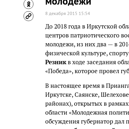
молодежи
8 декабря 2015 15:54
До 2018 года в Иркутской об
центров патриотического во
молодежи, из них два — в 20
физической культуре, спорт
Резник
в ходе заседания об
«Победа», которое провел гу
В настоящее время в Прианга
Иркутске, Саянске, Шелехове
районах), открытых в рамка
области «Молодежная политик
обсуждения губернатор дал 