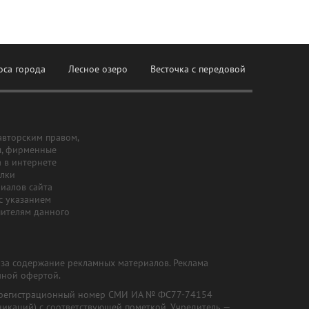
оса города
Лесное озеро
Весточка с передовой
авторским правом,
ы, фирменные
а в интернете
ылки
риалов сайта
с указанием
шителям данного
и за содержание рекламных материалов. Реклама
чной офертой.
") (регистрационный номер СМИ ИА № ФС77-74154
никаций) с соответствующей пометкой. Учредитель —