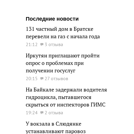
Последние новости
131 частный дом в Братске
перевели на газ с начала года
21:12
3 отзыва
Иркутян приглашают пройти
опрос о проблемах при
получении госуслуг
20:15
27 отзывов
На Байкале задержали водителя
гидроцикла, пытавшегося
скрыться от инспекторов ГИМС
19:24
2 отзыва
У вокзала в Слюдянке
устанавливают паровоз