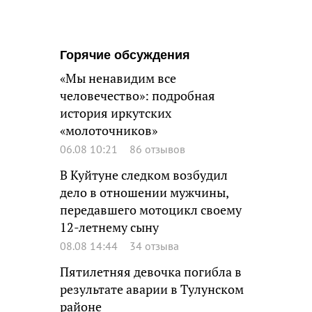
Горячие обсуждения
«Мы ненавидим все
человечество»: подробная
история иркутских
«молоточников»
06.08 10:21
86 отзывов
В Куйтуне следком возбудил
дело в отношении мужчины,
передавшего мотоцикл своему
12-летнему сыну
08.08 14:44
34 отзыва
Пятилетняя девочка погибла в
результате аварии в Тулунском
районе