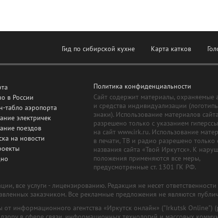
Гид по сибирской кухне
Карта катков
Гол
Политика конфиденциальности
рта
Сайт содержит материалы, охраняемые 
о в России
и средства индивидуализации (логотип
н-табло аэропорта
знаки). Использование материалов сайт
ание электричек
разрешено только с указанием гиперсс
сание поездов
на сайт www.irk.ru. Использование мате
ска на новости
в печати, ТВ и радио разрешено только 
роекты
названия сайта «Твой Иркутск». К нару
положения применяются все меры,
дно
предусмотренные ст. 1301 ГК РФ.
ии, все услуги - лицензированию. Редакция не несет ответственност
тавленных заказчиком. Все рекламные предложения не являются публи
лы от информационного агентства «Иркутск онлайн» ("Irkutsk Online
надзору в сфере связи, информационных технологий и массовых комму