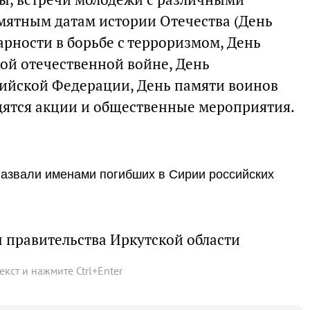
мятным датам истории Отечества (День
арности в борьбе с терроризмом, День
кой отечественной войне, День
сийской Федерации, День памяти воинов
дятся акции и общественные мероприятия.
назвали именами погибших в Сирии российских
 правительства Иркутской области
текст и нажмите
Ctrl
+
Enter