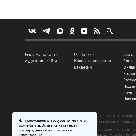
Реклама на сайте
О проекте
Экока
Аудитория сайта
Написать редакции
Сделан
Вакансии
Онлай
Распис
Распи
Подпи
Спецп
Нагля
Все рекламные товары подлежат обязательной сертификац
На информационном ресурсе применяются
изготовлена и размещена на основе материалов, предос
cookie-файлы. Оставаясь на сайте, вы
На сайте www.irk.ru размещаются в том числе и материа
подтверждаете свое
согласие
на их
от 29 октября 2018 г., выдан Федеральной службой по 
использование.