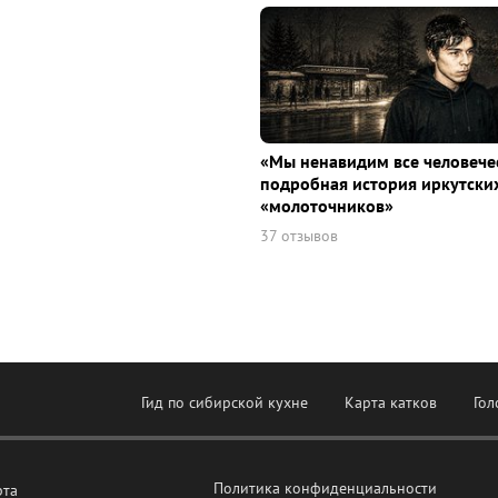
«Мы ненавидим все человече
подробная история иркутски
«молоточников»
37 отзывов
Гид по сибирской кухне
Карта катков
Гол
Политика конфиденциальности
рта