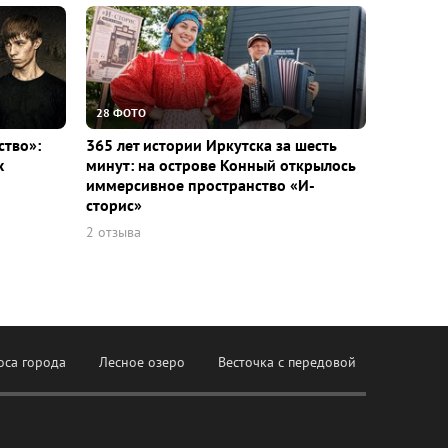
28 ФОТО
ство»:
365 лет истории Иркутска за шесть
х
минут: на острове Конный открылось
иммерсивное пространство «И-
сторис»
2 отзыва
оса города
Лесное озеро
Весточка с передовой