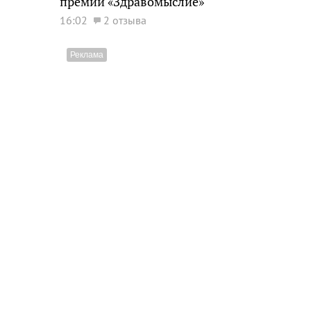
премии «Здравомыслие»
16:02
2 отзыва