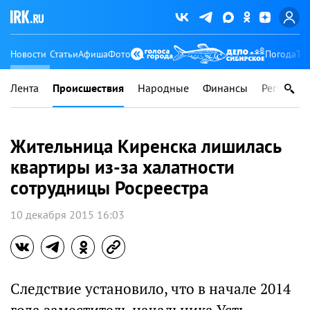
Новости
Статьи
Афиша
Фото
Погода
Ту
Лента
Происшествия
Народные
Финансы
Регионы
Жительница Киренска лишилась
квартиры из-за халатности
сотрудницы Росреестра
10 декабря 2015 16:03
Следствие установило, что в начале 2014