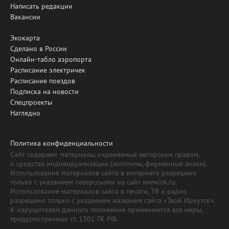
Написать редакции
Вакансии
Экокарта
Сделано в России
Онлайн-табло аэропорта
Расписание электричек
Расписание поездов
Подписка на новости
Спецпроекты
Наглядно
Политика конфиденциальности
Сайт содержит материалы, охраняемые авторским правом,
и средства индивидуализации (логотипы, фирменные знаки).
Использование материалов сайта в интернете разрешено
только с указанием гиперссылки на сайт www.irk.ru.
Использование материалов сайта в печати, ТВ и радио
разрешено только с указанием названия сайта «Твой Иркутск».
К нарушителям данного положения применяются все меры,
предусмотренные ст. 1301 ГК РФ.