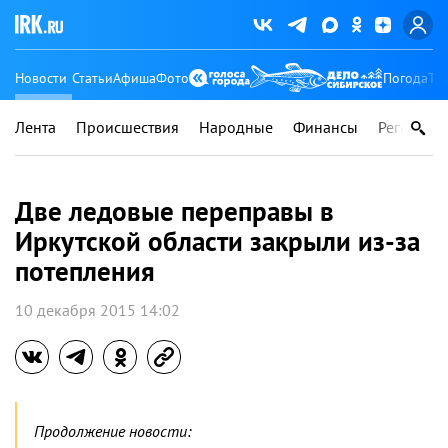
Новости
Статьи
Афиша
Фото
Погода
Ту
Лента
Происшествия
Народные
Финансы
Регионы
Две ледовые переправы в
Иркутской области закрыли из-за
потепления
10 декабря 2015 14:02
Продолжение новости: