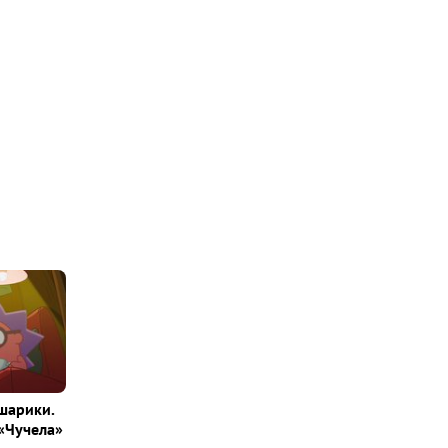
шарики.
«Чучела»