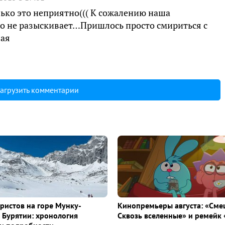
ько это неприятно((( К сожалению наша
го не разыскивает…Пришлось просто смириться с
лая
агрузить комментарии
уристов на горе Мунку-
Кинопремьеры августа: «Сме
 Бурятии: хронология
Сквозь вселенные» и ремейк 