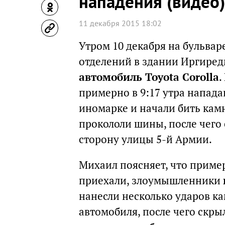
нападения (видео)
11 декабря 2015 18:02
Утром 10 декабря на бульвар
отделений в здании Иргире
автомобиль Toyota Corolla
.
примерно в 9:17 утра напад
иномарке и начали бить камн
прокололи шины, после чего 
сторону улицы 5-й Армии.
Михаил поясняет, что пример
приехали, злоумышленники
нанесли несколько ударов к
автомобиля, после чего скр