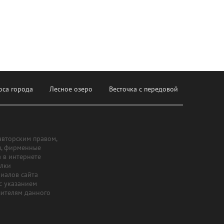
оса города
Лесное озеро
Весточка с передовой
авторским правом,
ы, фирменные
а в интернете
ылки
риалов сайта
с указанием
шителям данного