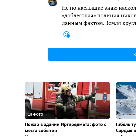
Не по наслышке знаю наскол
«доблестная» полиция нико
данным фактом. Земля круг
З
18 ФОТО
Пожар в здании Иргиредмета: фото с
Гибель т
места событий
Сардык в