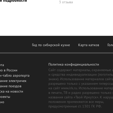
и подробности
3 отзыва
Гид по сибирской кухне
Карта катков
Гол
Политика конфиденциальности
рта
Сайт содержит материалы, охраняемые 
о в России
и средства индивидуализации (логотип
н-табло аэропорта
знаки). Использование материалов сайт
ание электричек
разрешено только с указанием гиперсс
сание поездов
на сайт www.irk.ru. Использование мате
ска на новости
в печати, ТВ и радио разрешено только 
роекты
названия сайта «Твой Иркутск». К нару
положения применяются все меры,
дно
предусмотренные ст. 1301 ГК РФ.