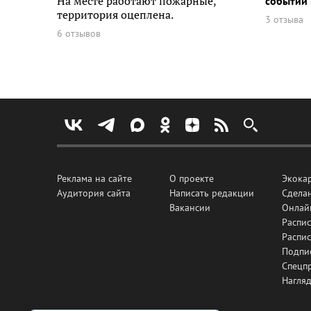
На месте работают пожарные,
событий 
территория оцеплена.
3 отзыва
6 отзывов
Реклама на сайте
О проекте
Экока
Аудитория сайта
Написать редакции
Сделан
Вакансии
Онлай
Распис
Распи
Подпи
Спецп
Нагля