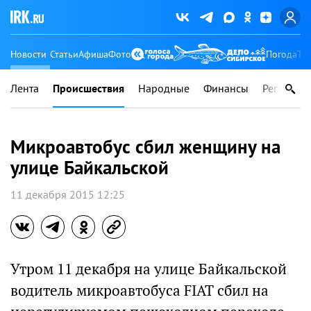
Новости
Статьи
Афиша
Фото
Погода
Ту
Лента
Происшествия
Народные
Финансы
Регионы
Микроавтобус сбил женщину на
улице Байкальской
11 декабря 2015 12:25
Утром 11 декабря на улице Байкальской
водитель микроавтобуса FIAT сбил на