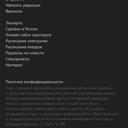
Написать редакции
Вакансии
Экокарта
Сделано в России
Онлайн-табло аэропорта
Расписание электричек
Расписание поездов
Подписка на новости
Спецпроекты
Наглядно
Политика конфиденциальности
Сайт содержит материалы, охраняемые авторским правом,
и средства индивидуализации (логотипы, фирменные знаки).
Использование материалов сайта в интернете разрешено
только с указанием гиперссылки на сайт www.irk.ru.
Использование материалов сайта в печати, ТВ и радио
разрешено только с указанием названия сайта «Твой Иркутск».
К нарушителям данного положения применяются все меры,
предусмотренные ст. 1301 ГК РФ.