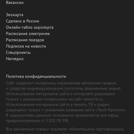
Вакансии
Экокарта
Сделано в России
Онлайн-табло аэропорта
Расписание электричек
Расписание поездов
Подписка на новости
Спецпроекты
Наглядно
Политика конфиденциальности
Сайт содержит материалы, охраняемые авторским правом,
и средства индивидуализации (логотипы, фирменные знаки).
Использование материалов сайта в интернете разрешено
только с указанием гиперссылки на сайт www.irk.ru.
Использование материалов сайта в печати, ТВ и радио
разрешено только с указанием названия сайта «Твой Иркутск».
К нарушителям данного положения применяются все меры,
предусмотренные ст. 1301 ГК РФ.
Все рекламные товары подлежат обязательной сертификации,