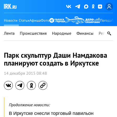
Новости
Статьи
Афиша
Фото
Погода
Ту
Лента
Происшествия
Народные
Финансы
Регионы
Парк скульптур Даши Намдакова
планируют создать в Иркутске
14 декабря 2015 08:48
Продолжение новости:
В Иркутске снесли торговый павильон