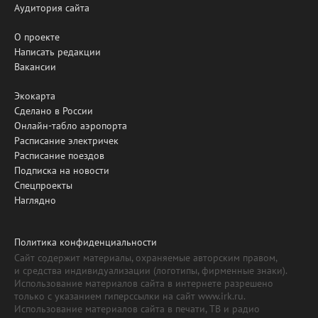
Аудитория сайта
О проекте
Написать редакции
Вакансии
Экокарта
Сделано в России
Онлайн-табло аэропорта
Расписание электричек
Расписание поездов
Подписка на новости
Спецпроекты
Наглядно
Политика конфиденциальности
Сайт содержит материалы, охраняемые авторским правом,
и средства индивидуализации (логотипы, фирменные знаки).
Использование материалов сайта в интернете разрешено
только с указанием гиперссылки на сайт www.irk.ru.
Использование материалов сайта в печати, ТВ и радио