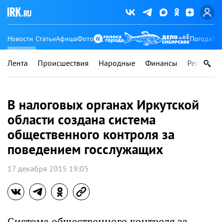
Новости
Статьи
Афиша
Фото
Погода
Ту
Лента
Происшествия
Народные
Финансы
Регионы
В налоговых органах Иркутской
области создана система
общественного контроля за
поведением госслужащих
17 декабря 2015 19:05
Система общественного контроля за