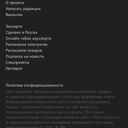
О проекте
Написать редакции
Вакансии
Экокарта
Сделано в России
Онлайн-табло аэропорта
Расписание электричек
Расписание поездов
Подписка на новости
Спецпроекты
Наглядно
Политика конфиденциальности
Сайт содержит материалы, охраняемые авторским правом,
и средства индивидуализации (логотипы, фирменные знаки).
Использование материалов сайта в интернете разрешено
только с указанием гиперссылки на сайт www.irk.ru.
Использование материалов сайта в печати, ТВ и радио
разрешено только с указанием названия сайта «Твой Иркутск».
К нарушителям данного положения применяются все меры,
предусмотренные ст. 1301 ГК РФ.