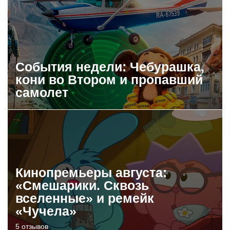
События недели: Чебурашка,
кони во Втором и пропавший
самолет
Кинопремьеры августа:
«Смешарики. Сквозь
вселенные» и ремейк
«Чучела»
5 отзывов