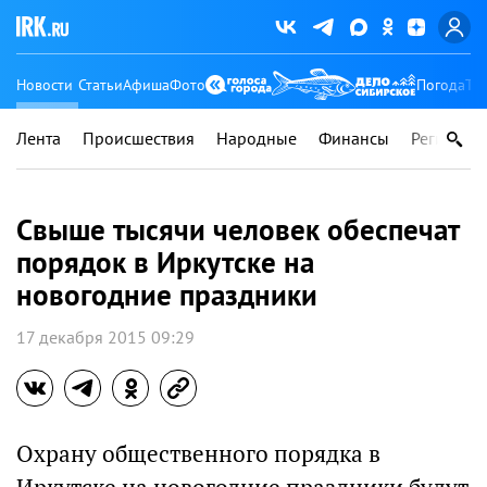
Новости
Статьи
Афиша
Фото
Погода
Ту
Лента
Происшествия
Народные
Финансы
Регионы
Свыше тысячи человек обеспечат
порядок в Иркутске на
новогодние праздники
17 декабря 2015 09:29
Охрану общественного порядка в