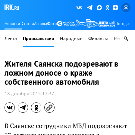
Новости
Статьи
Афиша
Фото
Погода
Ту
Лента
Происшествия
Народные
Финансы
Регионы
Жителя Саянска подозревают в
ложном доносе о краже
собственного автомобиля
18 декабря 2015 17:37
В Саянске сотрудники МВД подозревают