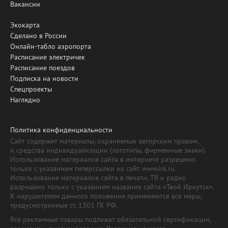
Вакансии
Экокарта
Сделано в России
Онлайн-табло аэропорта
Расписание электричек
Расписание поездов
Подписка на новости
Спецпроекты
Наглядно
Политика конфиденциальности
Сайт содержит материалы, охраняемые авторским правом,
и средства индивидуализации (логотипы, фирменные знаки).
Использование материалов сайта в интернете разрешено
только с указанием гиперссылки на сайт www.irk.ru.
Использование материалов сайта в печати, ТВ и радио
разрешено только с указанием названия сайта «Твой Иркутск».
К нарушителям данного положения применяются все меры,
предусмотренные ст. 1301 ГК РФ.
Все рекламные товары подлежат обязательной сертификации,