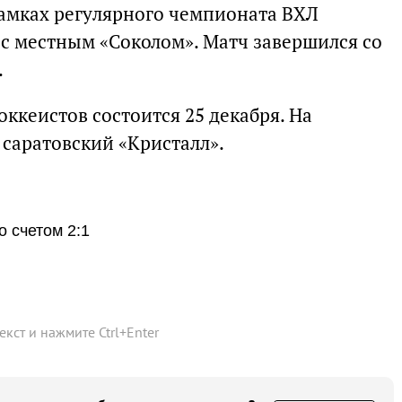
рамках регулярного чемпионата ВХЛ
 с местным «Соколом». Матч завершился со
.
ккеистов состоится 25 декабря. На
саратовский «Кристалл».
 счетом 2:1
текст и нажмите
Ctrl
+
Enter