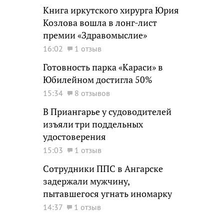
Книга иркутского хирурга Юрия
Козлова вошла в лонг-лист
премии «Здравомыслие»
16:02
1 отзыв
Готовность парка «Караси» в
Юбилейном достигла 50%
15:34
8 отзывов
В Приангарье у судоводителей
изъяли три поддельных
удостоверения
15:03
1 отзыв
Сотрудники ППС в Ангарске
задержали мужчину,
пытавшегося угнать иномарку
14:37
1 отзыв