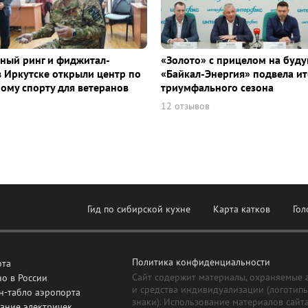
ный ринг и фиджитал-
«Золото» с прицелом на буду
в Иркутске открыли центр по
«Байкал-Энергия» подвела ит
ому спорту для ветеранов
триумфального сезона
12 отзывов
Гид по сибирской кухне
Карта катков
Гол
Политика конфиденциальности
рта
Сайт содержит материалы, охраняемые 
о в России
и средства индивидуализации (логотип
н-табло аэропорта
знаки). Использование материалов сайт
ание электричек