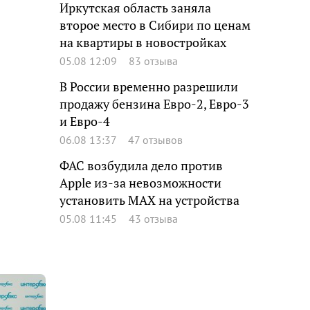
Иркутская область заняла
второе место в Сибири по ценам
на квартиры в новостройках
05.08 12:09
83 отзыва
В России временно разрешили
продажу бензина Евро-2, Евро-3
и Евро-4
06.08 13:37
47 отзывов
ФАС возбудила дело против
Apple из-за невозможности
установить MAX на устройства
05.08 11:45
43 отзыва