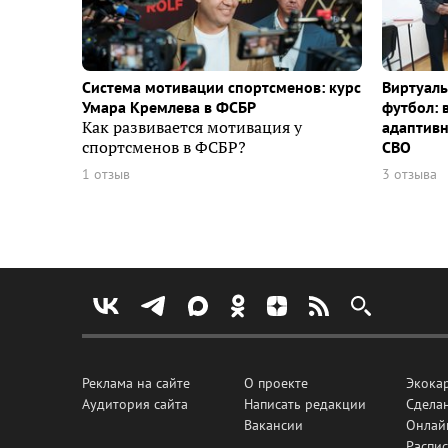
Система мотивации спортсменов: курс
Виртуаль
Умара Кремлева в ФСБР
футбол: 
Как развивается мотивация у
адаптивн
спортсменов в ФСБР?
СВО
1 отзыв
3 отзыва
Реклама на сайте
О проекте
Экока
Аудитория сайта
Написать редакции
Сделан
Вакансии
Онлай
Распис