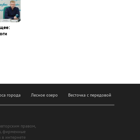
щее:
оги
оса города
Лесное озеро
Весточка с передовой
авторским правом,
ы, фирменные
а в интернете