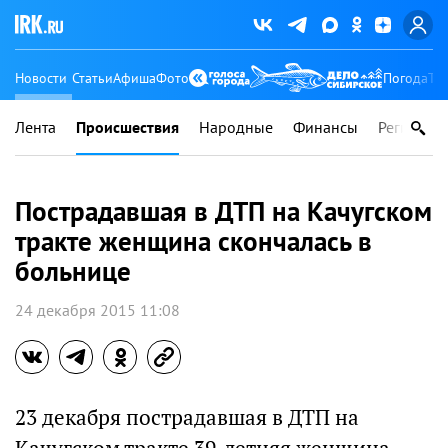
Новости
Статьи
Афиша
Фото
Погода
Ту
Лента
Происшествия
Народные
Финансы
Регионы
Пострадавшая в ДТП на Качугском
тракте женщина скончалась в
больнице
24 декабря 2015 11:08
23 декабря пострадавшая в ДТП на