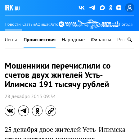
Новости
Статьи
Афиша
Фото
Погода
Ту
Лента
Происшествия
Народные
Финансы
Регионы
Мошенники перечислили со
счетов двух жителей Усть-
Илимска 191 тысячу рублей
28 декабря 2015 09:34
25 декабря двое жителей Усть-Илимска