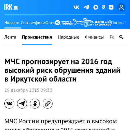
Новости
Статьи
Афиша
Фото
Погода
Ту
Лента
Происшествия
Народные
Финансы
Регионы
МЧС прогнозирует на 2016 год
высокий риск обрушения зданий
в Иркутской области
29 декабря 2015 09:30
МЧС России предупреждает о высоком