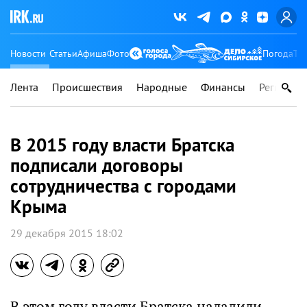
Новости
Статьи
Афиша
Фото
Погода
Ту
Лента
Происшествия
Народные
Финансы
Регионы
В 2015 году власти Братска
подписали договоры
сотрудничества с городами
Крыма
29 декабря 2015 18:02
В этом году власти Братска наладили