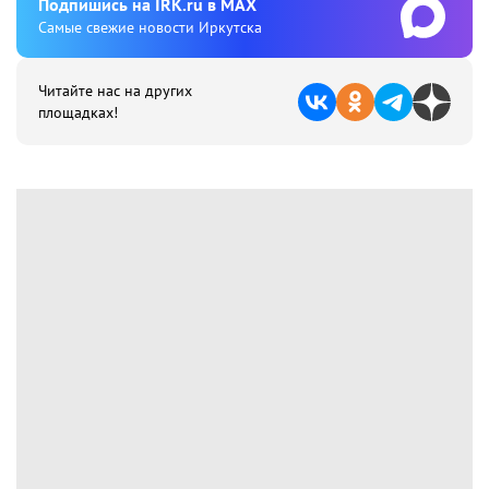
Подпишиcь на IRK.ru в MAX
Cамые свежие новости Иркутска
Читайте нас на других
площадках!