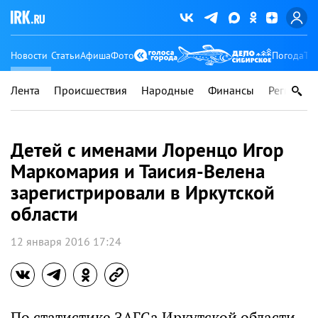
Новости
Статьи
Афиша
Фото
Погода
Ту
Лента
Происшествия
Народные
Финансы
Регионы
Детей с именами Лоренцо Игор
Маркомария и Таисия-Велена
зарегистрировали в Иркутской
области
12 января 2016 17:24
По статистике ЗАГСа Иркутской области,