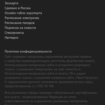
Экокарта
Сделано в России
Онлайн-табло аэропорта
Расписание электричек
Расписание поездов
Подписка на новости
Спецпроекты
Наглядно
Политика конфиденциальности
Сайт содержит материалы, охраняемые авторским правом,
и средства индивидуализации (логотипы, фирменные знаки).
Использование материалов сайта в интернете разрешено
только с указанием гиперссылки на сайт www.irk.ru.
Использование материалов сайта в печати, ТВ и радио
разрешено только с указанием названия сайта «Твой Иркутск».
К нарушителям данного положения применяются все меры,
предусмотренные ст. 1301 ГК РФ.
Все рекламные товары подлежат обязательной сертификации,
все услуги - лицензированию. Редакция не несет
ответственности за содержание рекламных материалов.