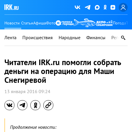
Новости
Статьи
Афиша
Фото
Погода
Ту
Лента
Происшествия
Народные
Финансы
Регионы
Читатели IRK.ru помогли собрать
деньги на операцию для Маши
Снегиревой
13 января 2016 09:24
Продолжение новости: