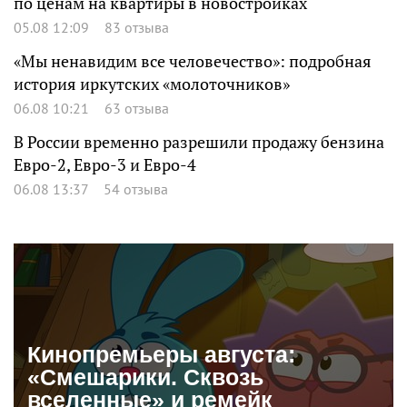
по ценам на квартиры в новостройках
05.08 12:09
83 отзыва
«Мы ненавидим все человечество»: подробная
история иркутских «молоточников»
06.08 10:21
63 отзыва
В России временно разрешили продажу бензина
Евро-2, Евро-3 и Евро-4
06.08 13:37
54 отзыва
Кинопремьеры августа:
«Смешарики. Сквозь
вселенные» и ремейк