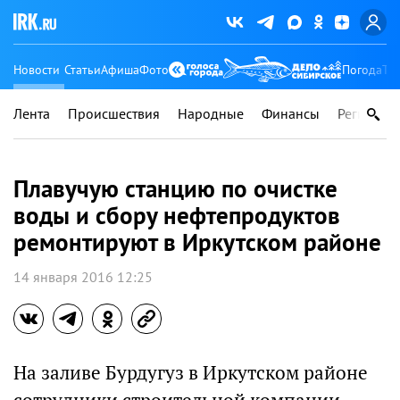
Новости
Статьи
Афиша
Фото
Погода
Ту
Лента
Происшествия
Народные
Финансы
Регионы
Плавучую станцию по очистке
воды и сбору нефтепродуктов
ремонтируют в Иркутском районе
14 января 2016 12:25
На заливе Бурдугуз в Иркутском районе