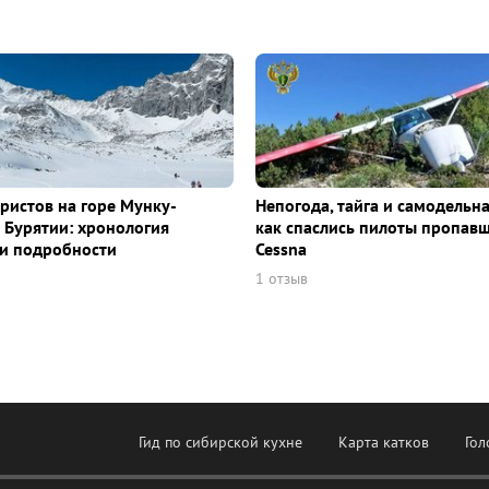
уристов на горе Мунку-
Непогода, тайга и самодельна
 Бурятии: хронология
как спаслись пилоты пропав
и подробности
Cessna
1 отзыв
Гид по сибирской кухне
Карта катков
Гол