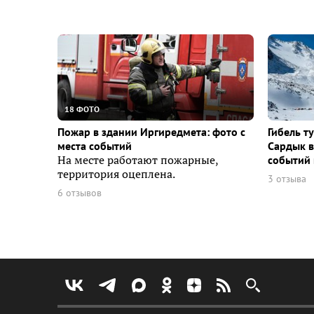
18 ФОТО
Пожар в здании Иргиредмета: фото с
Гибель т
места событий
Сардык в
На месте работают пожарные,
событий 
территория оцеплена.
3 отзыва
6 отзывов