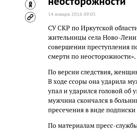
неосторожности
14 января 2016 09:05
СУ СКР по Иркутской област
жительницы села Ново-Ленин
совершении преступления по
смерти по неосторожности».
По версии следствия, женщи
В ходе ссоры она ударила му
упал и ударился головой об 
мужчина скончался в больни
пресечения в виде подписки 
По материалам пресс-служб