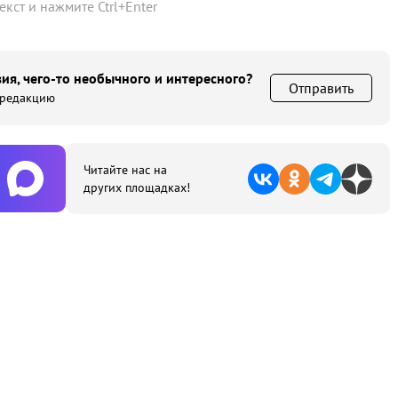
текст и нажмите
Ctrl
+
Enter
ия, чего-то необычного и интересного?
Отправить
 редакцию
Читайте нас на
других площадках!