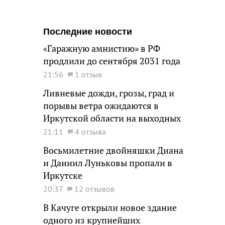
Последние новости
«Гаражную амнистию» в РФ
продлили до сентября 2031 года
21:56
1 отзыв
Ливневые дожди, грозы, град и
порывы ветра ожидаются в
Иркутской области на выходных
21:11
4 отзыва
Восьмилетние двойняшки Диана
и Даниил Луньковы пропали в
Иркутске
20:37
12 отзывов
В Качуге открыли новое здание
одного из крупнейших