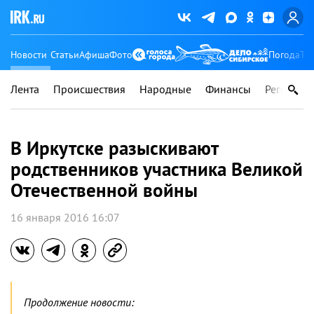
Новости
Статьи
Афиша
Фото
Погода
Ту
Лента
Происшествия
Народные
Финансы
Регионы
В Иркутске разыскивают
родственников участника Великой
Отечественной войны
16 января 2016 16:07
Продолжение новости: