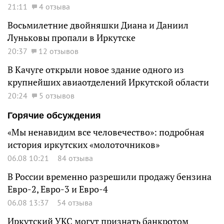
21:11
4 отзыва
Восьмилетние двойняшки Диана и Даниил
Луньковы пропали в Иркутске
20:37
12 отзывов
В Качуге открыли новое здание одного из
крупнейших авиаотделений Иркутской области
20:24
5 отзывов
Горячие обсуждения
«Мы ненавидим все человечество»: подробная
история иркутских «молоточников»
06.08 10:21
84 отзыва
В России временно разрешили продажу бензина
Евро-2, Евро-3 и Евро-4
06.08 13:37
54 отзыва
Иркутский УКС могут признать банкротом