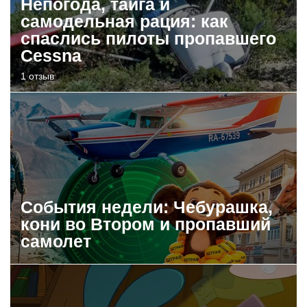
Непогода, тайга и
самодельная рация: как
спаслись пилоты пропавшего
Cessna
1 отзыв
События недели: Чебурашка,
кони во Втором и пропавший
самолет