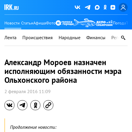
Новости
Статьи
Афиша
Фото
Погода
Ту
Лента
Происшествия
Народные
Финансы
Регионы
Александр Мороев назначен
исполняющим обязанности мэра
Ольхонского района
2 февраля 2016 11:09
Продолжение новости: