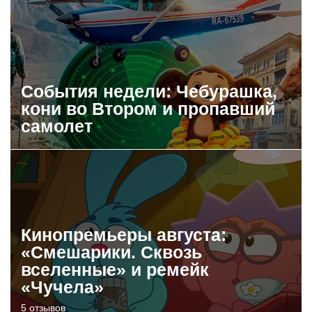
События недели: Чебурашка,
кони во Втором и пропавший
самолет
Кинопремьеры августа:
«Смешарики. Сквозь
вселенные» и ремейк
«Чучела»
5 отзывов