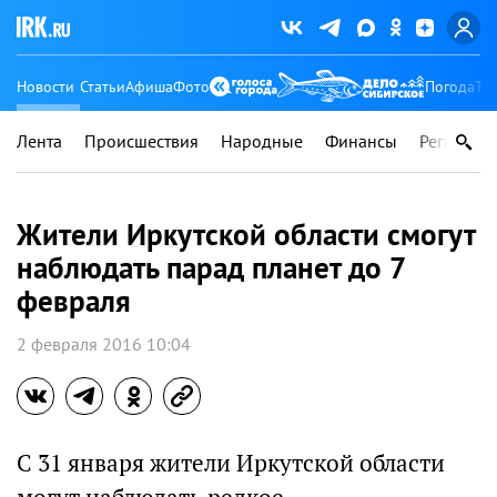
Новости
Статьи
Афиша
Фото
Погода
Ту
Лента
Происшествия
Народные
Финансы
Регионы
Жители Иркутской области смогут
наблюдать парад планет до 7
февраля
2 февраля 2016 10:04
С 31 января жители Иркутской области