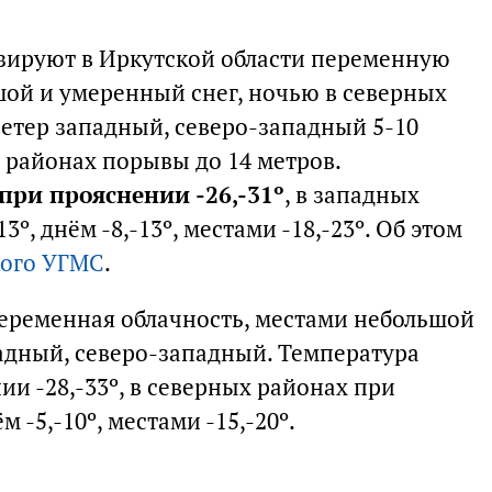
зируют в Иркутской области переменную
шой и умеренный снег, ночью в северных
Ветер западный, северо-западный 5-10
х районах порывы до 14 метров.
при прояснении -26,-31º
, в западных
º, днём -8,-13º, местами -18,-23º. Об этом
кого УГМС
.
переменная облачность, местами небольшой
падный, северо-западный. Температура
ии -28,-33º, в северных районах при
м -5,-10º, местами -15,-20º.