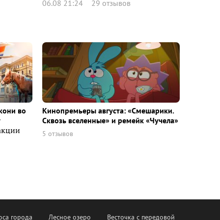
06.08 21:24
29 отзывов
кони во
Кинопремьеры августа: «Смешарики.
т
Сквозь вселенные» и ремейк «Чучела»
акции
5 отзывов
оса города
Лесное озеро
Весточка с передовой