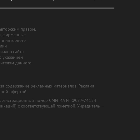
авторским правом,
ы, фирменные
а в интернете
ылки
риалов сайта
с указанием
шителям данного
и за содержание рекламных материалов. Реклама
чной офертой.
") (регистрационный номер СМИ ИА № ФС77-74154
никаций) с соответствующей пометкой. Учредитель —