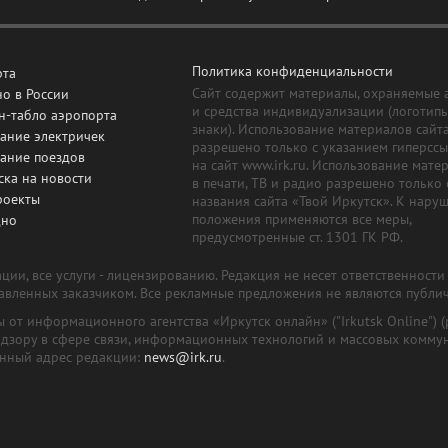
Политика конфиденциальности
рта
Сайт содержит материалы, охраняемые 
о в России
и средства индивидуализации (логотип
н-табло аэропорта
знаки). Использование материалов сайт
ание электричек
разрешено только с указанием гиперсс
сание поездов
на сайт www.irk.ru. Использование мате
ска на новости
в печати, ТВ и радио разрешено только 
роекты
названия сайта «Твой Иркутск». К нару
положения применяются все меры,
дно
предусмотренные ст. 1301 ГК РФ.
ии, все услуги - лицензированию. Редакция не несет ответственност
тавленных заказчиком. Все рекламные предложения не являются публи
лы от информационного агентства «Иркутск онлайн» ("Irkutsk Online
надзору в сфере связи, информационных технологий и массовых комму
онный адрес редакции:
news@irk.ru
.