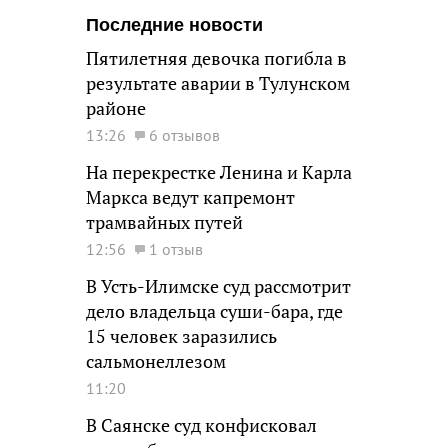
Последние новости
Пятилетняя девочка погибла в
результате аварии в Тулунском
районе
13:26
6 отзывов
На перекрестке Ленина и Карла
Маркса ведут капремонт
трамвайных путей
12:56
1 отзыв
В Усть-Илимске суд рассмотрит
дело владельца суши-бара, где
15 человек заразились
сальмонеллезом
11:20
В Саянске суд конфисковал