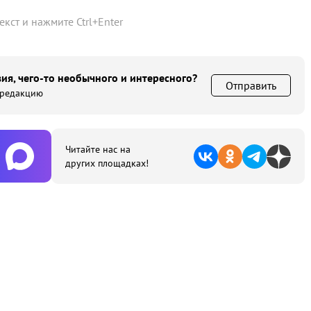
текст и нажмите
Ctrl
+
Enter
ия, чего-то необычного и интересного?
Отправить
 редакцию
Читайте нас на
других площадках!