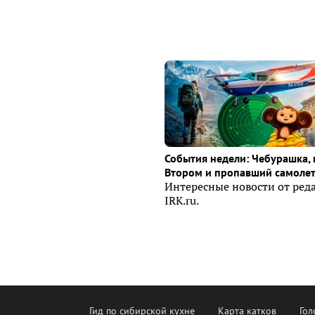
События недели: Чебурашка, 
Втором и пропавший самоле
Интересные новости от ред
IRK.ru.
Гид по сибирской кухне
Карта катков
Гол