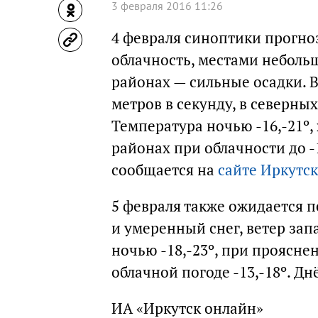
3 февраля 2016 11:26
4 февраля синоптики прогно
облачность, местами неболь
районах — сильные осадки. 
метров в секунду, в северны
Температура ночью -16,-21º,
районах при облачности до -13
сообщается на
сайте Иркутс
5 февраля также ожидается 
и умеренный снег, ветер за
ночью -18,-23º, при прояснен
облачной погоде -13,-18º. Днё
ИА «Иркутск онлайн»