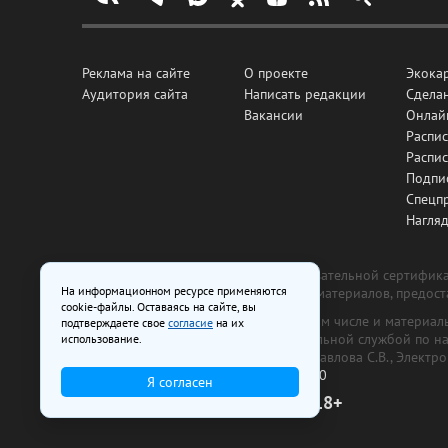
Реклама на сайте
О проекте
Экока
Аудитория сайта
Написать редакции
Сделан
Вакансии
Онлай
Распис
Распи
Подпи
Спецп
Нагля
Все рекламные товары подлежат обязательной сертификац
На информационном ресурсе применяются
изготовлена и размещена на основе материалов, предос
cookie-файлы. Оставаясь на сайте, вы
На сайте www.irk.ru размещаются в том числе и материа
подтверждаете свое
согласие
на их
от 29 октября 2018 г., выдан Федеральной службой по 
использование.
ООО «Ирк.ру». Главный редактор — Павлова С.В., Электр
Телефон редакции:
+7 (3952) 48-88-50
Я согласен
18+
© 2003–2026 IRK.ru Твой Иркутск