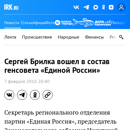
Новости
Статьи
Афиша
Фото
Погода
Ту
Лента
Происшествия
Народные
Финансы
Регионы
Сергей Брилка вошел в состав
генсовета «Единой России»
7 февраля 2016 20:40
Секретарь регионального отделения
партии «Единая Россия», председатель