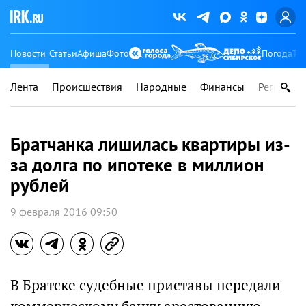
Новости
Статьи
Афиша
Фото
Погода
Ту
Лента
Происшествия
Народные
Финансы
Регионы
Братчанка лишилась квартиры из-
за долга по ипотеке в миллион
рублей
9 февраля 2016 09:50
В Братске судебные приставы передали