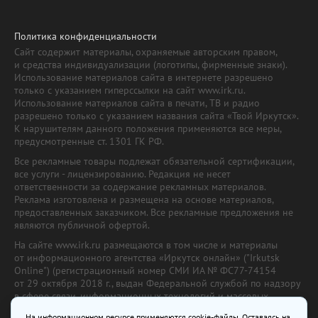
Политика конфиденциальности
Сайт содержит материалы, охраняемые авторским правом,
и средства индивидуализации (логотипы, фирменные знаки).
Использование материалов сайта в интернете разрешено
только с указанием гиперссылки на сайт www.irk.ru.
Использование материалов сайта в печати, ТВ и радио
разрешено только с указанием названия сайта «Твой Иркутск».
К нарушителям данного положения применяются все меры,
предусмотренные ст. 1301 ГК РФ.
Все рекламные товары подлежат обязательной сертификации,
все услуги - лицензированию. Редакция не несет
ответственности за содержание рекламных материалов.
Реклама изготовлена и размещена на основе материалов,
предоставленных заказчиком. Все рекламные предложения не
являются публичной офертой.
На сайте www.irk.ru размещаются в том числе и материалы
от информационного агентства «Иркутск онлайн» ("Irkutsk
Online") (регистрационный номер СМИ ИА № ФС77-74154
от 29 октября 2018 г., выдан Федеральной службой по надзору
в сфере связи, информационных технологий и массовых
коммуникаций) с соответствующей пометкой. Учредитель —
На информационном ресурсе применяются cookie-файлы. Оставаясь на