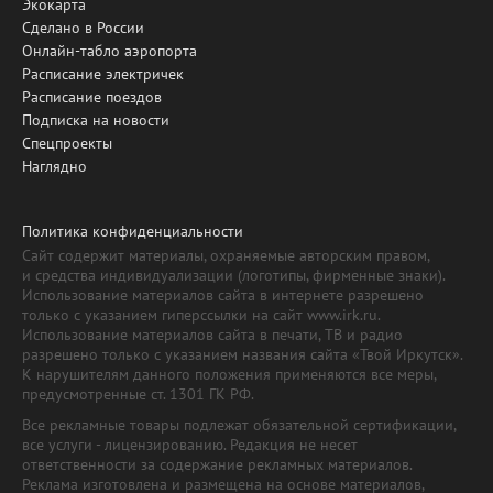
Экокарта
Сделано в России
Онлайн-табло аэропорта
Расписание электричек
Расписание поездов
Подписка на новости
Спецпроекты
Наглядно
Политика конфиденциальности
Сайт содержит материалы, охраняемые авторским правом,
и средства индивидуализации (логотипы, фирменные знаки).
Использование материалов сайта в интернете разрешено
только с указанием гиперссылки на сайт www.irk.ru.
Использование материалов сайта в печати, ТВ и радио
разрешено только с указанием названия сайта «Твой Иркутск».
К нарушителям данного положения применяются все меры,
предусмотренные ст. 1301 ГК РФ.
Все рекламные товары подлежат обязательной сертификации,
все услуги - лицензированию. Редакция не несет
ответственности за содержание рекламных материалов.
Реклама изготовлена и размещена на основе материалов,