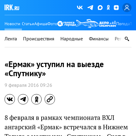
Новости
Статьи
Афиша
Фото
Погода
Ту
Лента
Происшествия
Народные
Финансы
Регионы
«Ермак» уступил на выезде
«Спутнику»
9 февраля 2016 09:26
8 февраля в рамках чемпионата ВХЛ
ангарский «Ермак» встречался в Нижнем