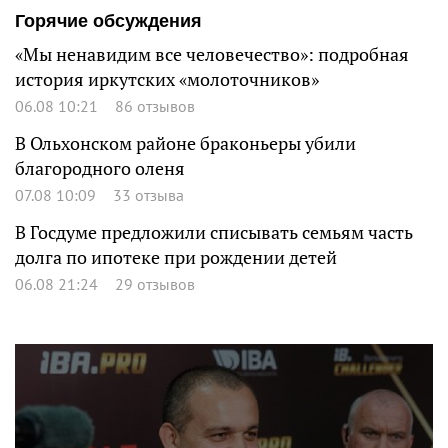
Горячие обсуждения
«Мы ненавидим все человечество»: подробная
история иркутских «молоточников»
06.08 10:21
86 отзывов
В Ольхонском районе браконьеры убили
благородного оленя
07.08 10:09
33 отзыва
В Госдуме предложили списывать семьям часть
долга по ипотеке при рождении детей
06.08 21:24
29 отзывов