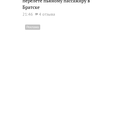
перелете пьяному пассажиру в
Братске
21:46
4 отзыва