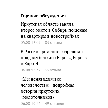
Горячие обсуждения
Иркутская область заняла
второе место в Сибири по ценам
на квартиры в новостройках
05.08 12:09
83 отзыва
В России временно разрешили
продажу бензина Евро-2, Евро-3
и Евро-4
06.08 13:37
53 отзыва
«Мы ненавидим все
человечество»: подробная
история иркутских
«молоточников»
06.08 10:21
49 отзывов