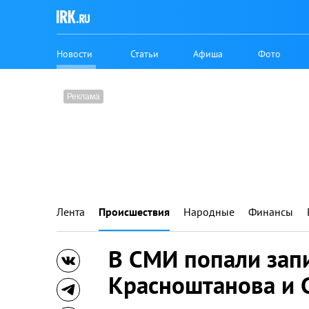
Новости
Статьи
Афиша
Фото
Лента
Происшествия
Народные
Финансы
В СМИ попали запи
Красноштанова и 