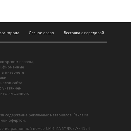
оса города
Лесное озеро
Весточка с передовой
авторским правом,
ы, фирменные
а в интернете
ылки
риалов сайта
с указанием
шителям данного
и за содержание рекламных материалов. Реклама
чной офертой.
") (регистрационный номер СМИ ИА № ФС77-74154