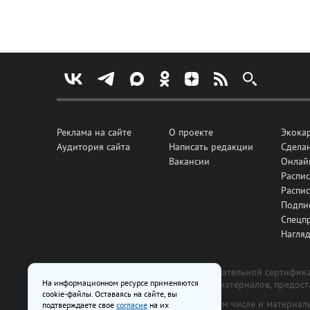
Реклама на сайте
О проекте
Экока
Аудитория сайта
Написать редакции
Сделан
Вакансии
Онлай
Распис
Распи
Подпи
Спецп
Нагля
Все рекламные товары подлежат обязательной сертификац
На информационном ресурсе применяются
изготовлена и размещена на основе материалов, предос
cookie-файлы. Оставаясь на сайте, вы
На сайте www.irk.ru размещаются в том числе и материа
подтверждаете свое
согласие
на их