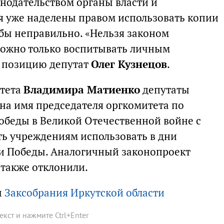
нодательством органы власти и
я уже наделены правом использовать копии
 бы неправильно. «Нельзя законом
можно только воспитывать личным
у позицию депутат
Олег Кузнецов
.
итета
Владимира Матиенко
депутаты
на имя председателя оргкомитета по
беды в Великой Отечественной войне с
ь учреждениям использовать в дни
и Победы. Аналогичный законопроект
 также отклонили.
ы
Заксобрания Иркутской области
текст и нажмите
Ctrl
+
Enter