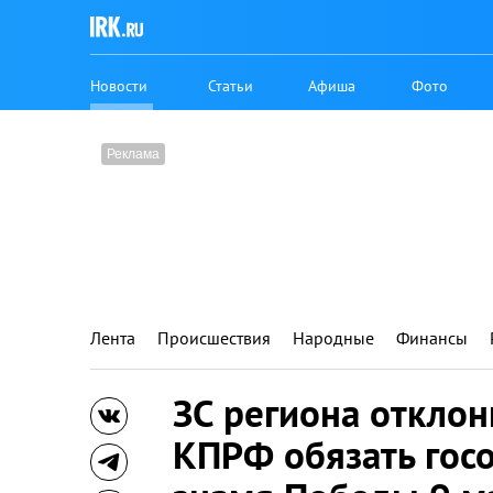
Новости
Статьи
Афиша
Фото
Лента
Происшествия
Народные
Финансы
ЗС региона откло
КПРФ обязать гос