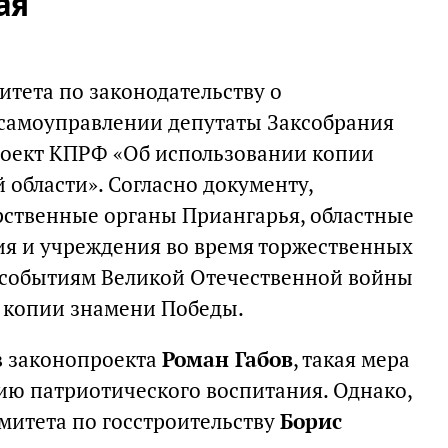
ая
итета по законодательству о
 самоуправлении депутаты Заксобрания
роект КПРФ «Об использовании копии
 области». Согласно документу,
арственные органы Приангарья, областные
я и учреждения во время торжественных
событиям Великой Отечественной войны
ь копии знамени Победы.
в законопроекта
Роман Габов
, такая мера
тию патриотического воспитания. Однако,
митета по госстроительству
Борис