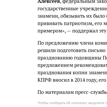
Алексеев
, федеральным зако
государственные учреждени
знамени, обязывать их было
прививать патриотизм, его 
примером», — поддержал эт
По предложению члена ком
решили подготовить письмо 
празднованию годовщины По
предложением рекомендоват
празднования копии знамен
КПРФ вносил в 2014 году, его
По материалам пресс-служб
Чтобы сообщить об опечатке, выделите 