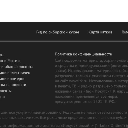
Гид по сибирской кухне
Карта катков
Гол
Политика конфиденциальности
рта
Сайт содержит материалы, охраняемые 
о в России
и средства индивидуализации (логотип
н-табло аэропорта
знаки). Использование материалов сайт
ание электричек
разрешено только с указанием гиперсс
сание поездов
на сайт www.irk.ru. Использование мате
ска на новости
в печати, ТВ и радио разрешено только 
роекты
названия сайта «Твой Иркутск». К нару
положения применяются все меры,
дно
предусмотренные ст. 1301 ГК РФ.
ии, все услуги - лицензированию. Редакция не несет ответственност
тавленных заказчиком. Все рекламные предложения не являются публи
лы от информационного агентства «Иркутск онлайн» ("Irkutsk Online