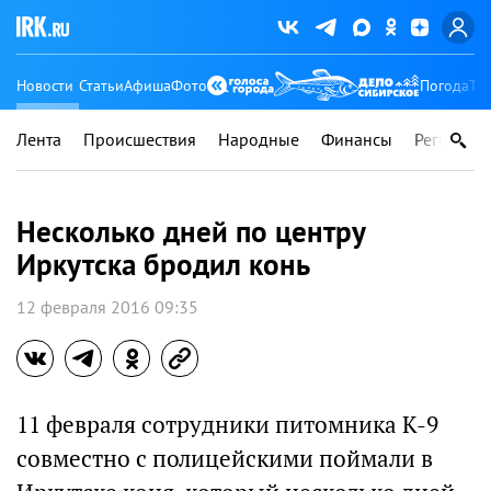
Новости
Статьи
Афиша
Фото
Погода
Ту
Лента
Происшествия
Народные
Финансы
Регионы
Несколько дней по центру
Иркутска бродил конь
12 февраля 2016 09:35
11 февраля сотрудники питомника К-9
совместно с полицейскими поймали в