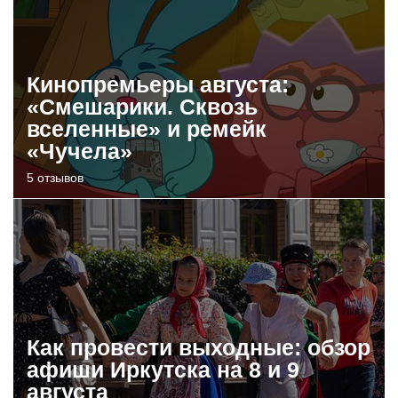
Кинопремьеры августа:
«Смешарики. Сквозь
вселенные» и ремейк
«Чучела»
5 отзывов
Как провести выходные: обзор
афиши Иркутска на 8 и 9
августа