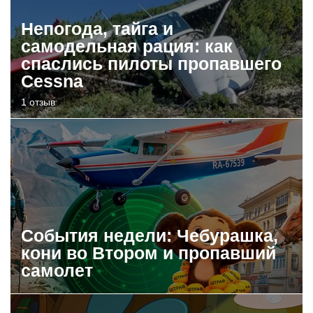
Непогода, тайга и
самодельная рация: как
спаслись пилоты пропавшего
Cessna
1 отзыв
События недели: Чебурашка,
кони во Втором и пропавший
самолет