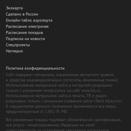
Экокарта
Сделано в России
Онлайн-табло аэропорта
Расписание электричек
Расписание поездов
Подписка на новости
Спецпроекты
Наглядно
Политика конфиденциальности
Сайт содержит материалы, охраняемые авторским правом,
и средства индивидуализации (логотипы, фирменные знаки).
Использование материалов сайта в интернете разрешено
только с указанием гиперссылки на сайт www.irk.ru.
Использование материалов сайта в печати, ТВ и радио
разрешено только с указанием названия сайта «Твой Иркутск».
К нарушителям данного положения применяются все меры,
предусмотренные ст. 1301 ГК РФ.
Все рекламные товары подлежат обязательной сертификации,
все услуги - лицензированию. Редакция не несет
ответственности за содержание рекламных материалов.