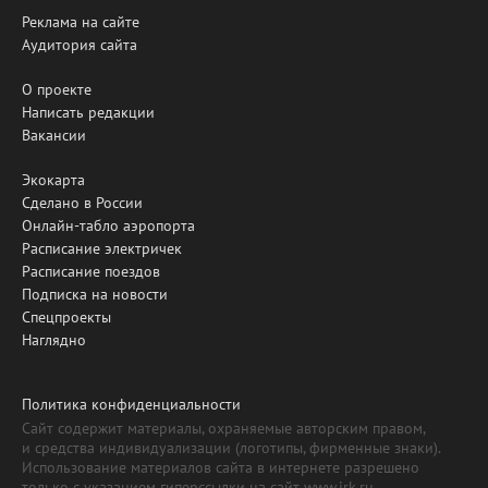
Реклама на сайте
Аудитория сайта
О проекте
Написать редакции
Вакансии
Экокарта
Сделано в России
Онлайн-табло аэропорта
Расписание электричек
Расписание поездов
Подписка на новости
Спецпроекты
Наглядно
Политика конфиденциальности
Сайт содержит материалы, охраняемые авторским правом,
и средства индивидуализации (логотипы, фирменные знаки).
Использование материалов сайта в интернете разрешено
только с указанием гиперссылки на сайт www.irk.ru.