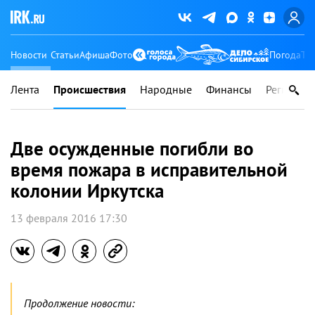
Новости
Статьи
Афиша
Фото
Погода
Ту
Лента
Происшествия
Народные
Финансы
Регионы
Две осужденные погибли во
время пожара в исправительной
колонии Иркутска
13 февраля 2016 17:30
Продолжение новости: