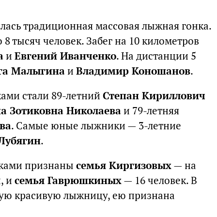
ялась традиционная массовая лыжная гонка.
 8 тысяч человек. Забег на 10 километров
а
и
Евгений Иванченко
. На дистанции 5
га Малыгина
и
Владимир Коношанов
.
ами стали 89-летний
Степан Кириллович
а Зотиковна Николаева
и 79-летняя
ва
. Самые юные лыжники — 3-летние
 Лубягин
.
ками признаны
семья Киргизовых
— на
, и
семья Гаврюшкиных
— 16 человек. В
мую красивую лыжницу, ею признана