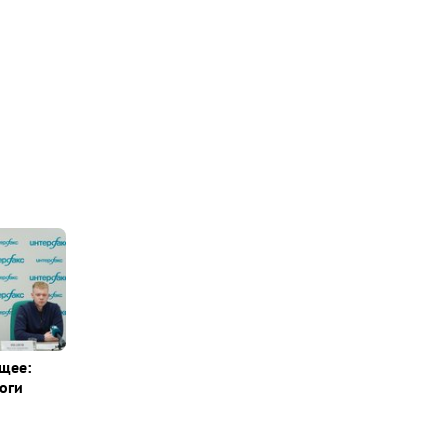
щее:
оги