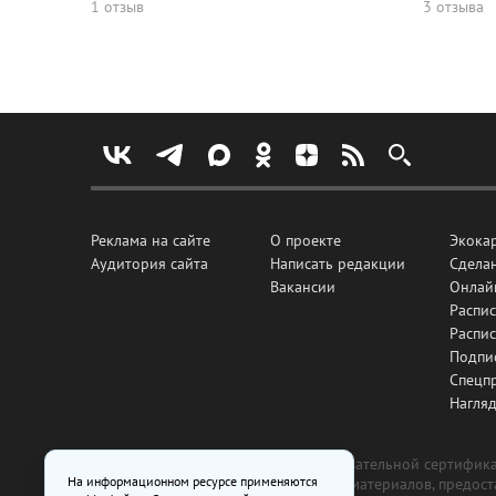
1 отзыв
3 отзыва
Реклама на сайте
О проекте
Экока
Аудитория сайта
Написать редакции
Сделан
Вакансии
Онлай
Распис
Распи
Подпи
Спецп
Нагля
Все рекламные товары подлежат обязательной сертификац
На информационном ресурсе применяются
изготовлена и размещена на основе материалов, предос