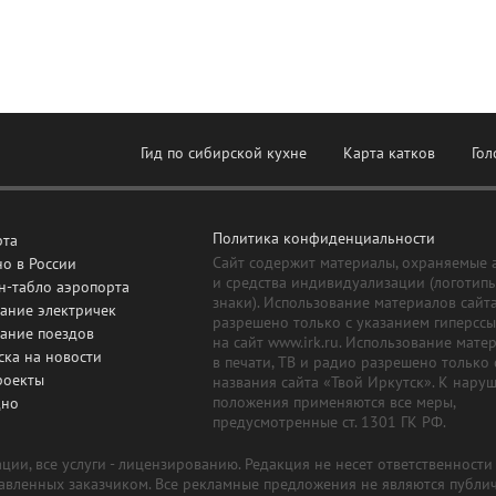
Гид по сибирской кухне
Карта катков
Гол
Политика конфиденциальности
рта
Сайт содержит материалы, охраняемые 
о в России
и средства индивидуализации (логотип
н-табло аэропорта
знаки). Использование материалов сайт
ание электричек
разрешено только с указанием гиперсс
сание поездов
на сайт www.irk.ru. Использование мате
ска на новости
в печати, ТВ и радио разрешено только 
роекты
названия сайта «Твой Иркутск». К нару
положения применяются все меры,
дно
предусмотренные ст. 1301 ГК РФ.
ии, все услуги - лицензированию. Редакция не несет ответственност
тавленных заказчиком. Все рекламные предложения не являются публи