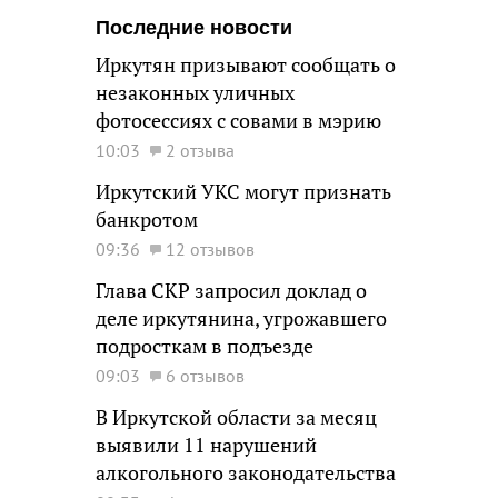
Последние новости
Иркутян призывают сообщать о
незаконных уличных
фотосессиях с совами в мэрию
10:03
2 отзыва
Иркутский УКС могут признать
банкротом
09:36
12 отзывов
Глава СКР запросил доклад о
деле иркутянина, угрожавшего
подросткам в подъезде
09:03
6 отзывов
В Иркутской области за месяц
выявили 11 нарушений
алкогольного законодательства