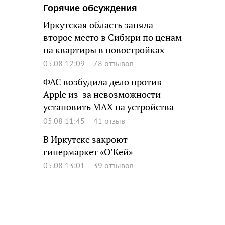
Горячие обсуждения
Иркутская область заняла
второе место в Сибири по ценам
на квартиры в новостройках
05.08 12:09
78 отзывов
ФАС возбудила дело против
Apple из-за невозможности
установить MAX на устройства
05.08 11:45
41 отзыв
В Иркутске закроют
гипермаркет «О’Кей»
05.08 13:01
39 отзывов