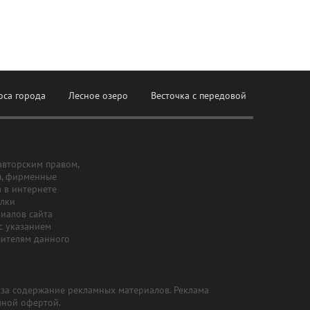
оса города
Лесное озеро
Весточка с передовой
авторским правом,
ы, фирменные
а в интернете
ылки
риалов сайта
с указанием
шителям данного
и за содержание рекламных материалов. Реклама
чной офертой.