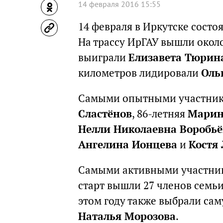
14 февраля 2016 15:55
14 февраля в Иркутске состо
На трассу ИрГАУ вышли около
выиграли
Елизавета Тюрин
километров лидировали
Оль
Самыми опытными участник
Сластёнов
, 86-летняя
Марин
Нелли Николаевна Воробьё
Ангелина Ионцева
и
Костя
Самыми активными участни
старт вышли 27 членов семьи
этом году также выбрали са
Наталья Морозова
.