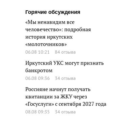
Горячие обсуждения
«Мы ненавидим все
человечество»: подробная
история иркутских
«молоточников»
06.08 10:21
84 отзыва
Иркутский УКС могут признать
банкротом
06.08 09:36
34 отзыва
Россияне начнут получать
квитанции за ЖКУ через
«Госуслуги» с сентября 2027 года
08.08 09:35
34 отзыва