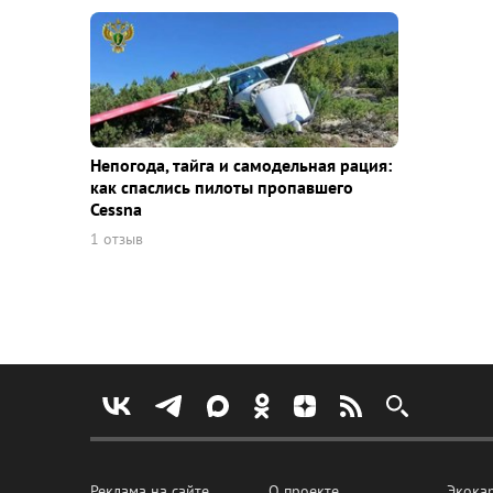
Непогода, тайга и самодельная рация:
как спаслись пилоты пропавшего
Cessna
1 отзыв
Реклама на сайте
О проекте
Экока