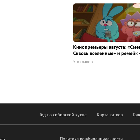
Кинопремьеры августа: «Сме
Сквозь вселенные» и ремейк 
5 отзывов
Гид по сибирской кухне
Карта катков
Гол
Политика конфиденциальности
рта