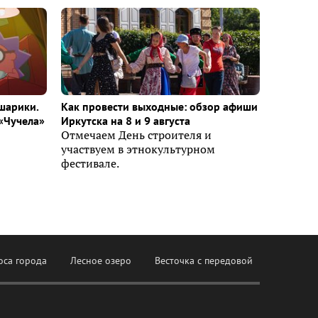
шарики.
Как провести выходные: обзор афиши
«Чучела»
Иркутска на 8 и 9 августа
Отмечаем День строителя и
участвуем в этнокультурном
фестивале.
оса города
Лесное озеро
Весточка с передовой