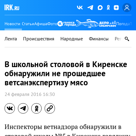
Новости
Статьи
Афиша
Фото
Погода
Ту
Лента
Происшествия
Народные
Финансы
Регионы
В школьной столовой в Киренске
обнаружили не прошедшее
ветсанэкспертизу мясо
24 февраля 2016 16:30
Инспекторы ветнадзора обнаружили в