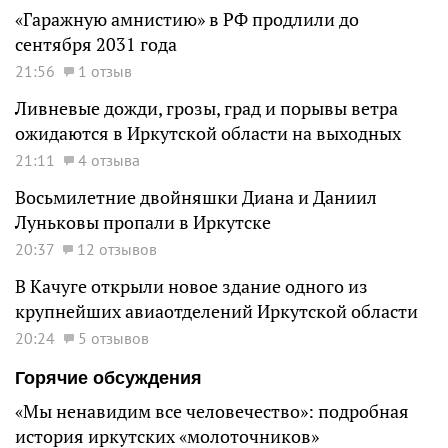
«Гаражную амнистию» в РФ продлили до
сентября 2031 года
21:56
1 отзыв
Ливневые дожди, грозы, град и порывы ветра
ожидаются в Иркутской области на выходных
21:11
4 отзыва
Восьмилетние двойняшки Диана и Даниил
Луньковы пропали в Иркутске
20:37
12 отзывов
В Качуге открыли новое здание одного из
крупнейших авиаотделений Иркутской области
20:24
5 отзывов
Горячие обсуждения
«Мы ненавидим все человечество»: подробная
история иркутских «молоточников»