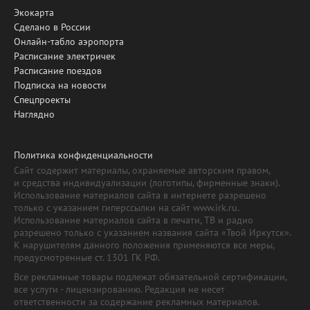
Экокарта
Сделано в России
Онлайн-табло аэропорта
Расписание электричек
Расписание поездов
Подписка на новости
Спецпроекты
Наглядно
Политика конфиденциальности
Сайт содержит материалы, охраняемые авторским правом,
и средства индивидуализации (логотипы, фирменные знаки).
Использование материалов сайта в интернете разрешено
только с указанием гиперссылки на сайт www.irk.ru.
Использование материалов сайта в печати, ТВ и радио
разрешено только с указанием названия сайта «Твой Иркутск».
К нарушителям данного положения применяются все меры,
предусмотренные ст. 1301 ГК РФ.
Все рекламные товары подлежат обязательной сертификации,
все услуги - лицензированию. Редакция не несет
ответственности за содержание рекламных материалов.