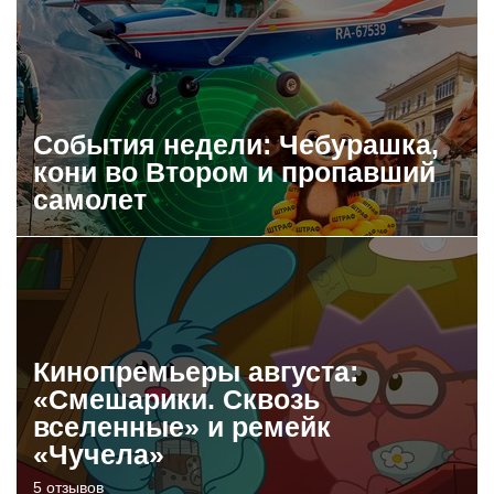
События недели: Чебурашка,
кони во Втором и пропавший
самолет
Кинопремьеры августа:
«Смешарики. Сквозь
вселенные» и ремейк
«Чучела»
5 отзывов