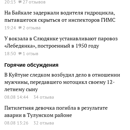
20:15
27 отзывов
На Байкале задержали водителя гидроцикла,
пытавшегося скрыться от инспекторов ГИМС
19:24
2 отзыва
У вокзала в Слюдянке устанавливают паровоз
«Лебедянка», построенный в 1950 году
18:50
1 отзыв
Горячие обсуждения
В Куйтуне следком возбудил дело в отношении
мужчины, передавшего мотоцикл своему 12-
летнему сыну
08.08 14:44
34 отзыва
Пятилетняя девочка погибла в результате
аварии в Тулунском районе
08.08 13:26
32 отзыва