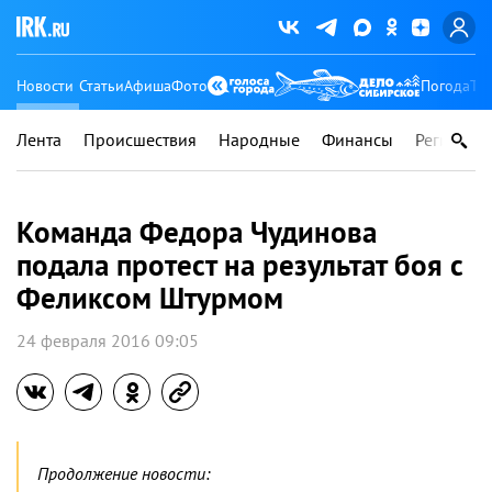
Новости
Статьи
Афиша
Фото
Погода
Ту
Лента
Происшествия
Народные
Финансы
Регионы
Команда Федора Чудинова
подала протест на результат боя с
Феликсом Штурмом
24 февраля 2016 09:05
Продолжение новости: