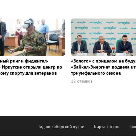
ный ринг и фиджитал-
«Золото» с прицелом на буду
в Иркутске открыли центр по
«Байкал-Энергия» подвела ит
ому спорту для ветеранов
триумфального сезона
12 отзывов
Гид по сибирской кухне
Карта катков
Гол