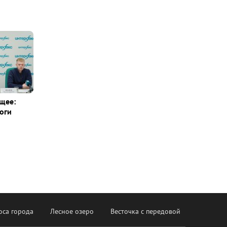
щее:
оги
оса города
Лесное озеро
Весточка с передовой