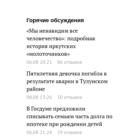
Горячие обсуждения
«Мы ненавидим все
человечество»: подробная
история иркутских
«молоточников»
06.08 10:21
86 отзывов
Пятилетняя девочка погибла в
результате аварии в Тулунском
районе
08.08 13:26
30 отзывов
В Госдуме предложили
списывать семьям часть долга по
ипотеке при рождении детей
06.08 21:24
29 отзывов