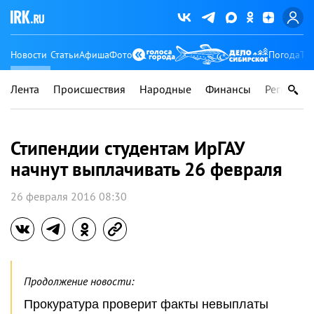
Новости
Статьи
Афиша
Фото
Погода
Ту
Лента
Происшествия
Народные
Финансы
Регионы
Стипендии студентам ИрГАУ
начнут выплачивать 26 февраля
26 февраля 2016 08:30
Продолжение новости:
Прокуратура проверит факты невыплаты