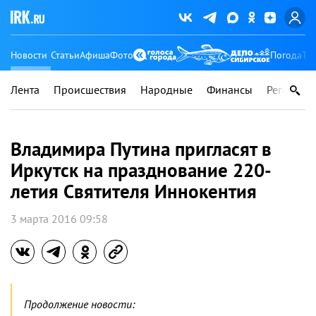
Новости
Статьи
Афиша
Фото
Погода
Ту
Лента
Происшествия
Народные
Финансы
Регионы
Владимира Путина пригласят в
Иркутск на празднование 220-
летия Святителя Иннокентия
3 марта 2016 09:58
Продолжение новости: